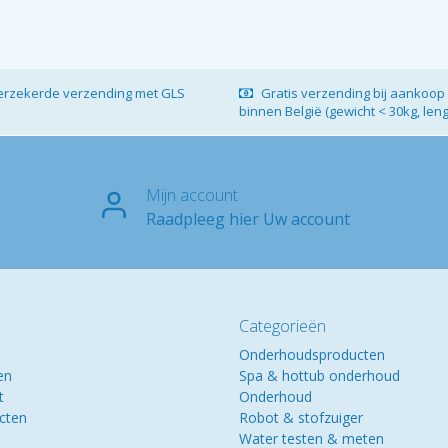
verzekerde verzending met GLS
Gratis verzending bij aankoop 
binnen België (gewicht < 30kg, len
Mijn account
Raadpleeg hier Uw account
Categorieën
Onderhoudsproducten
en
Spa & hottub onderhoud
t
Onderhoud
ucten
Robot & stofzuiger
Water testen & meten