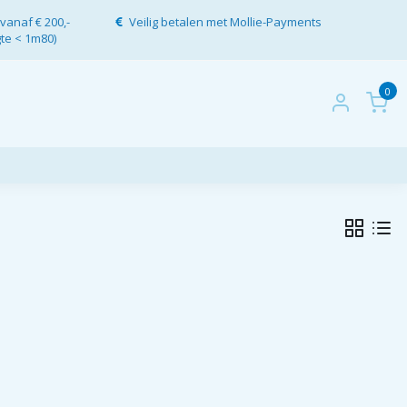
vanaf € 200,-
Veilig betalen met Mollie-Payments
gte < 1m80)
0