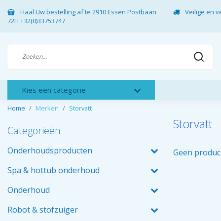
Haal Uw bestelling af te 2910 Essen Postbaan
Veilige en 
72H +32(0)33753747
Kies een categorie
Home
Merken
Storvatt
Storvatt
Categorieën
Onderhoudsproducten
Geen produc
Spa & hottub onderhoud
Onderhoud
Robot & stofzuiger