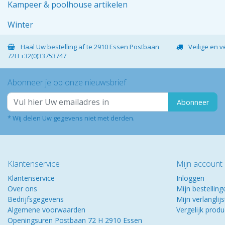
Kampeer & poolhouse artikelen
Winter
Haal Uw bestelling af te 2910 Essen Postbaan
Veilige en 
72H +32(0)33753747
Abonneer je op onze nieuwsbrief
Abonneer
* Wij delen Uw gegevens niet met derden.
Klantenservice
Mijn account
Klantenservice
Inloggen
Over ons
Mijn bestelling
Bedrijfsgegevens
Mijn verlanglijs
Algemene voorwaarden
Vergelijk prod
Openingsuren Postbaan 72 H 2910 Essen