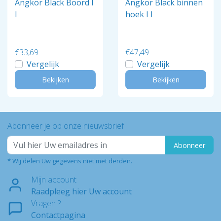
Angkor Black Boord I
Angkor Black binnen
I
hoek I I
€33,69
€47,49
Vergelijk
Vergelijk
Bekijken
Bekijken
Abonneer je op onze nieuwsbrief
Abonneer
* Wij delen Uw gegevens niet met derden.
Mijn account
Raadpleeg hier Uw account
Vragen ?
Contactpagina