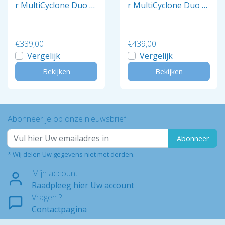
r MultiCyclone Duo 1
r MultiCyclone Duo 2
8,5m²
3,2m²
€339,00
€439,00
Vergelijk
Vergelijk
Bekijken
Bekijken
Abonneer je op onze nieuwsbrief
Abonneer
* Wij delen Uw gegevens niet met derden.
Mijn account
Raadpleeg hier Uw account
Vragen ?
Contactpagina