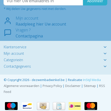
Abonneer
* Wij delen Uw gegevens niet met derden.
Mijn account
Raadpleeg hier Uw account
Vragen ?
Contactpagina
Klantenservice
Mijn account
Categorieën
Contactgegevens
© Copyright 2026 - dezwembadwinkel.be | Realisatie
InStijl Media
Algemene voorwaarden
|
Privacy Policy
|
Disclaimer
|
Sitemap
|
RSS
Feed