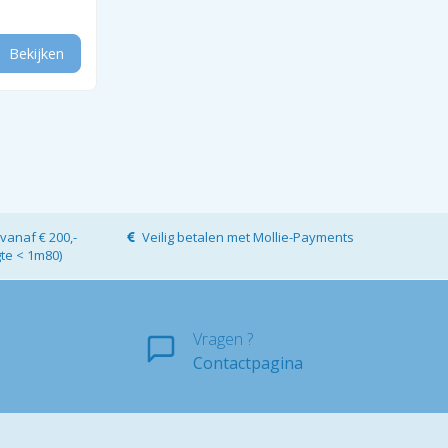
Bekijken
vanaf € 200,-
Veilig betalen met Mollie-Payments
gte < 1m80)
Vragen ?
Contactpagina