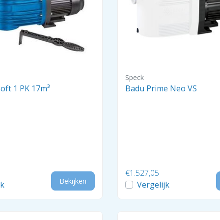
Speck
oft 1 PK 17m³
Badu Prime Neo VS
€1.527,05
Bekijken
jk
Vergelijk