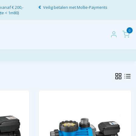
vanaf € 200,-
Veilig betalen met Mollie-Payments
gte < 1m80)
0