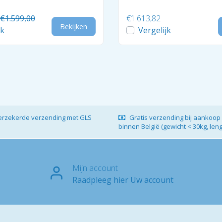
€1.599,00
€1.613,82
Bekijken
jk
Vergelijk
verzekerde verzending met GLS
Gratis verzending bij aankoop 
binnen België (gewicht < 30kg, len
Mijn account
Raadpleeg hier Uw account