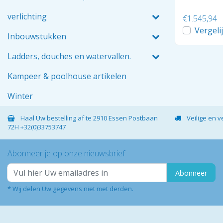
verlichting
€1.545,94
Vergeli
Inbouwstukken
Ladders, douches en watervallen.
Kampeer & poolhouse artikelen
Winter
Haal Uw bestelling af te 2910 Essen Postbaan
Veilige en 
72H +32(0)33753747
Abonneer je op onze nieuwsbrief
Abonneer
* Wij delen Uw gegevens niet met derden.