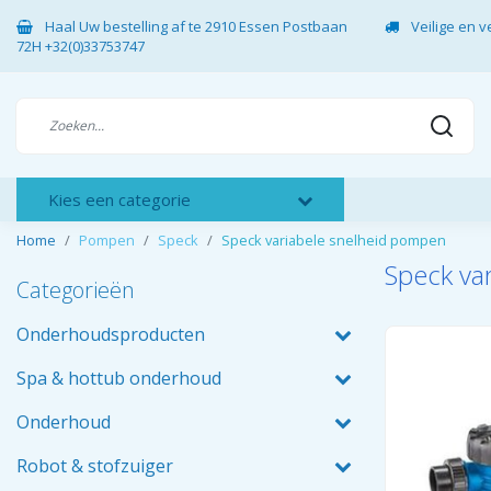
Haal Uw bestelling af te 2910 Essen Postbaan
Veilige en 
72H +32(0)33753747
Kies een categorie
Home
Pompen
Speck
Speck variabele snelheid pompen
Speck va
Categorieën
Onderhoudsproducten
Spa & hottub onderhoud
Onderhoud
Robot & stofzuiger