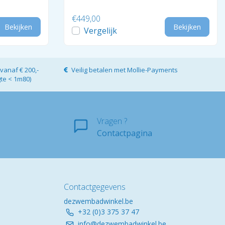
€449,00
Bekijken
Bekijken
Vergelijk
vanaf € 200,-
Veilig betalen met Mollie-Payments
gte < 1m80)
Vragen ?
Contactpagina
Contactgegevens
dezwembadwinkel.be
+32 (0)3 375 37 47
info@dezwembadwinkel.be