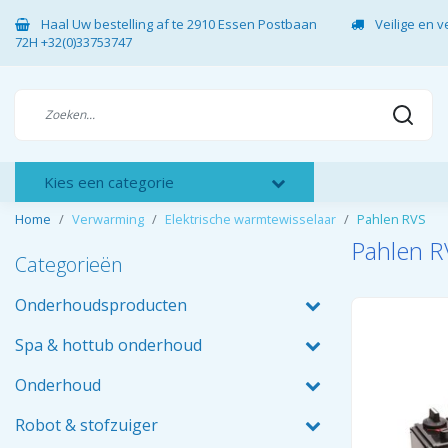
Haal Uw bestelling af te 2910 Essen Postbaan
Veilige en 
72H +32(0)33753747
Kies een categorie
Home
Verwarming
Elektrische warmtewisselaar
Pahlen RVS
Pahlen R
Categorieën
Onderhoudsproducten
Spa & hottub onderhoud
Onderhoud
Robot & stofzuiger