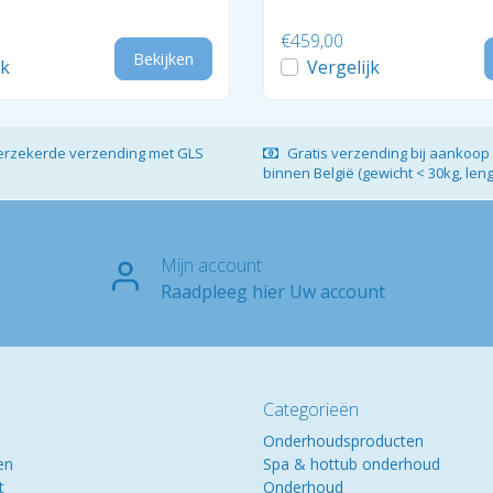
€459,00
Bekijken
jk
Vergelijk
verzekerde verzending met GLS
Gratis verzending bij aankoop 
binnen België (gewicht < 30kg, len
Mijn account
Raadpleeg hier Uw account
Categorieën
Onderhoudsproducten
en
Spa & hottub onderhoud
t
Onderhoud