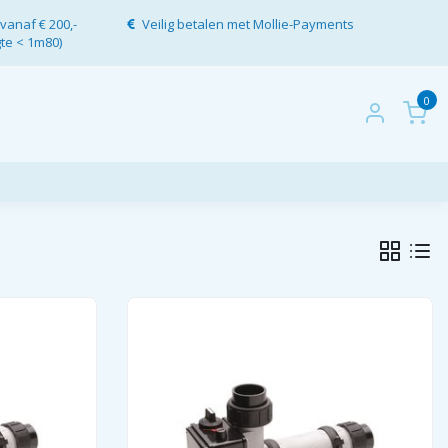
vanaf € 200,-
Veilig betalen met Mollie-Payments
gte < 1m80)
0