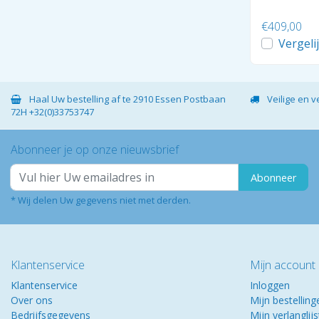
€409,00
Vergeli
Haal Uw bestelling af te 2910 Essen Postbaan
Veilige en 
72H +32(0)33753747
Abonneer je op onze nieuwsbrief
Abonneer
* Wij delen Uw gegevens niet met derden.
Klantenservice
Mijn account
Klantenservice
Inloggen
Over ons
Mijn bestelling
Bedrijfsgegevens
Mijn verlanglijs