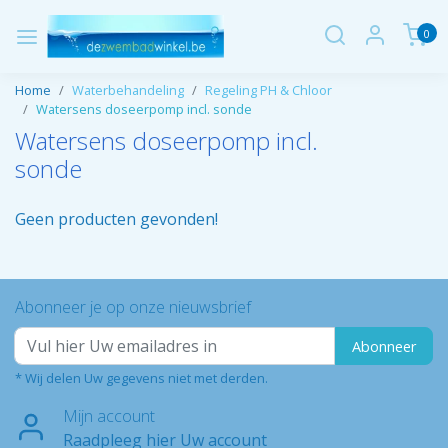
0
Home
Waterbehandeling
Regeling PH & Chloor
Watersens doseerpomp incl. sonde
Watersens doseerpomp incl.
sonde
Geen producten gevonden!
Abonneer je op onze nieuwsbrief
Abonneer
* Wij delen Uw gegevens niet met derden.
Mijn account
Raadpleeg hier Uw account