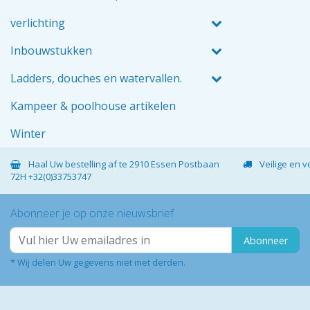
verlichting
Inbouwstukken
Ladders, douches en watervallen.
Kampeer & poolhouse artikelen
Winter
Haal Uw bestelling af te 2910 Essen Postbaan
Veilige en 
72H +32(0)33753747
Abonneer je op onze nieuwsbrief
Abonneer
* Wij delen Uw gegevens niet met derden.