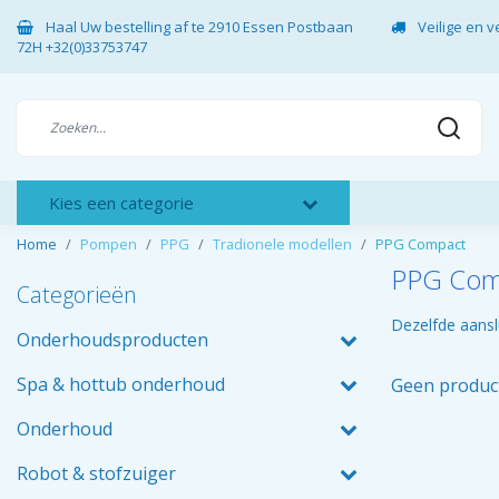
Haal Uw bestelling af te 2910 Essen Postbaan
Veilige en 
72H +32(0)33753747
Kies een categorie
Home
Pompen
PPG
Tradionele modellen
PPG Compact
PPG Com
Categorieën
Dezelfde aansl
Onderhoudsproducten
Spa & hottub onderhoud
Geen produc
Onderhoud
Robot & stofzuiger