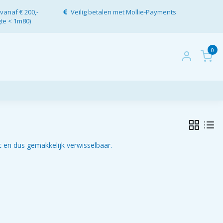
vanaf € 200,-
Veilig betalen met Mollie-Payments
gte < 1m80)
0
 en dus gemakkelijk verwisselbaar.