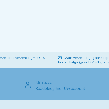
verzekerde verzending met GLS
Gratis verzending bij aankoop 
binnen België (gewicht < 30kg, len
Mijn account
Raadpleeg hier Uw account