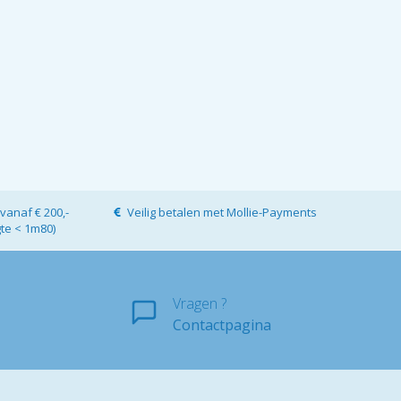
vanaf € 200,-
Veilig betalen met Mollie-Payments
gte < 1m80)
Vragen ?
Contactpagina