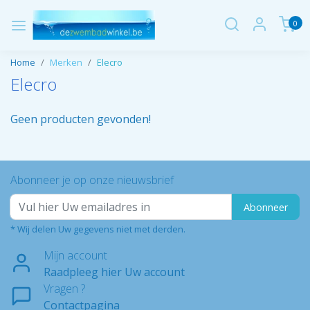
0
Home
Merken
Elecro
Elecro
Geen producten gevonden!
Abonneer je op onze nieuwsbrief
Abonneer
* Wij delen Uw gegevens niet met derden.
Mijn account
Raadpleeg hier Uw account
Vragen ?
Contactpagina