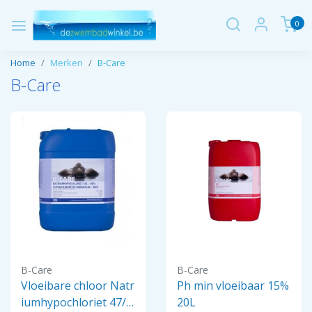
0
Home
Merken
B-Care
B-Care
B-Care
B-Care
Vloeibare chloor Natr
Ph min vloeibaar 15%
iumhypochloriet 47/5
20L