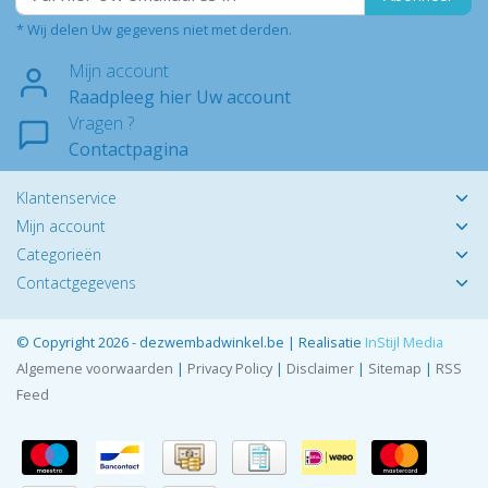
* Wij delen Uw gegevens niet met derden.
Mijn account
Raadpleeg hier Uw account
Vragen ?
Contactpagina
Klantenservice
Mijn account
Categorieën
Contactgegevens
© Copyright 2026 - dezwembadwinkel.be | Realisatie
InStijl Media
Algemene voorwaarden
|
Privacy Policy
|
Disclaimer
|
Sitemap
|
RSS
Feed