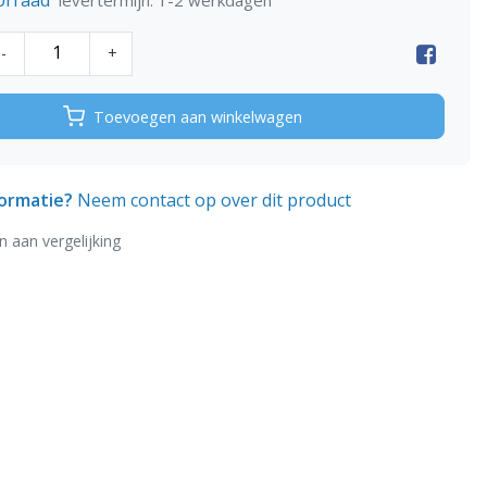
levertermijn: 1-2 werkdagen
-
+
Toevoegen aan winkelwagen
formatie?
Neem contact op over dit product
 aan vergelijking