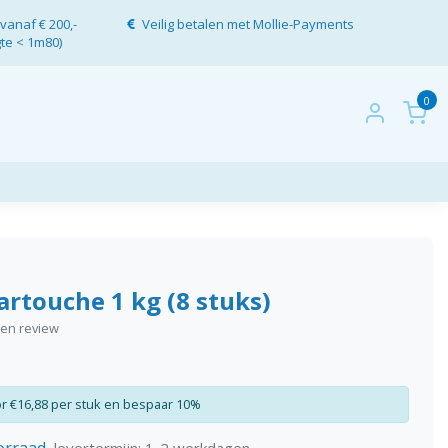
vanaf € 200,-
Veilig betalen met Mollie-Payments
gte < 1m80)
0
artouche 1 kg (8 stuks)
igen review
r €16,88 per stuk en bespaar 10%
orraad