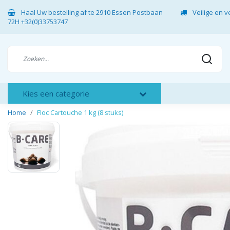
Haal Uw bestelling af te 2910 Essen Postbaan
Veilige en 
72H +32(0)33753747
Kies een categorie
Home
Floc Cartouche 1 kg (8 stuks)