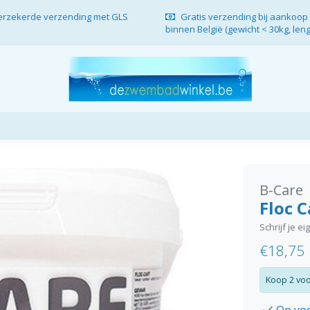
verzekerde verzending met GLS
Gratis verzending bij aankoop 
binnen België (gewicht < 30kg, len
B-Care
Floc C
Schrijf je e
€18,75
Koop 2 voo
Op vo