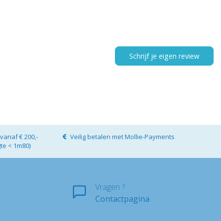
Schrijf je eigen review
vanaf € 200,-
Veilig betalen met Mollie-Payments
gte < 1m80)
Vragen ?
Contactpagina