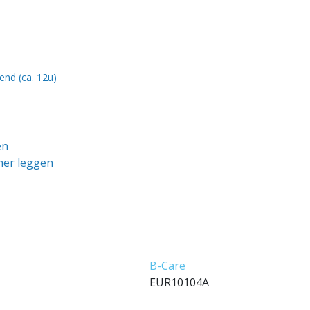
end (ca. 12u)
en
mer leggen
B-Care
EUR10104A