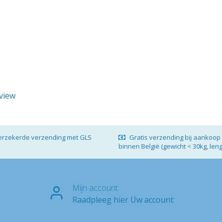
eview
verzekerde verzending met GLS
Gratis verzending bij aankoop 
binnen België (gewicht < 30kg, len
Mijn account
Raadpleeg hier Uw account