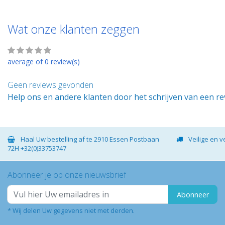
Wat onze klanten zeggen
average of 0 review(s)
Geen reviews gevonden
Help ons en andere klanten door het schrijven van een r
Haal Uw bestelling af te 2910 Essen Postbaan
Veilige en 
72H +32(0)33753747
Abonneer je op onze nieuwsbrief
Abonneer
* Wij delen Uw gegevens niet met derden.