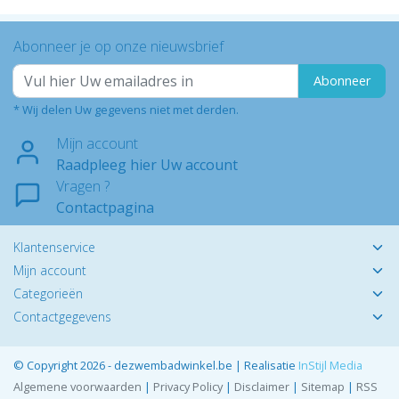
Abonneer je op onze nieuwsbrief
Abonneer
* Wij delen Uw gegevens niet met derden.
Mijn account
Raadpleeg hier Uw account
Vragen ?
Contactpagina
Klantenservice
Mijn account
Categorieën
Contactgegevens
© Copyright 2026 - dezwembadwinkel.be | Realisatie
InStijl Media
Algemene voorwaarden
|
Privacy Policy
|
Disclaimer
|
Sitemap
|
RSS