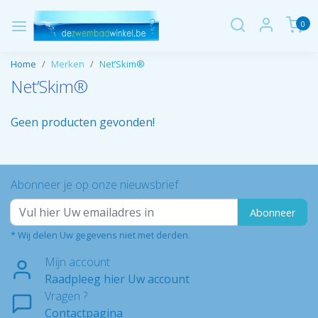
0
Home
Merken
Net’Skim®
Net’Skim®
Geen producten gevonden!
Abonneer je op onze nieuwsbrief
Abonneer
* Wij delen Uw gegevens niet met derden.
Mijn account
Raadpleeg hier Uw account
Vragen ?
Contactpagina