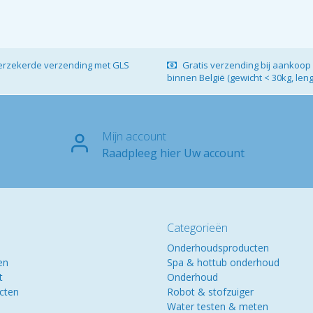
verzekerde verzending met GLS
Gratis verzending bij aankoop 
binnen België (gewicht < 30kg, len
Mijn account
Raadpleeg hier Uw account
Categorieën
Onderhoudsproducten
en
Spa & hottub onderhoud
t
Onderhoud
ucten
Robot & stofzuiger
Water testen & meten