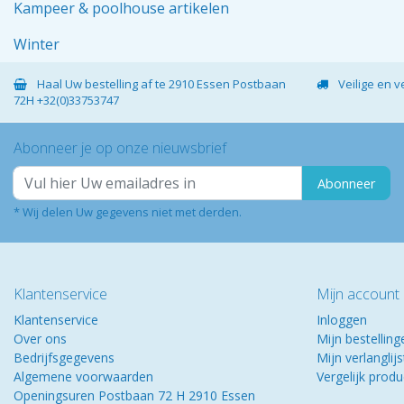
Kampeer & poolhouse artikelen
Winter
Haal Uw bestelling af te 2910 Essen Postbaan
Veilige en 
72H +32(0)33753747
Abonneer je op onze nieuwsbrief
Abonneer
* Wij delen Uw gegevens niet met derden.
Klantenservice
Mijn account
Klantenservice
Inloggen
Over ons
Mijn bestelling
Bedrijfsgegevens
Mijn verlanglijs
Algemene voorwaarden
Vergelijk prod
Openingsuren Postbaan 72 H 2910 Essen