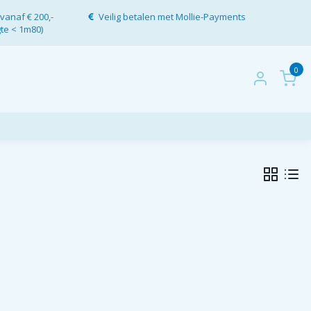
vanaf € 200,-
Veilig betalen met Mollie-Payments
gte < 1m80)
0