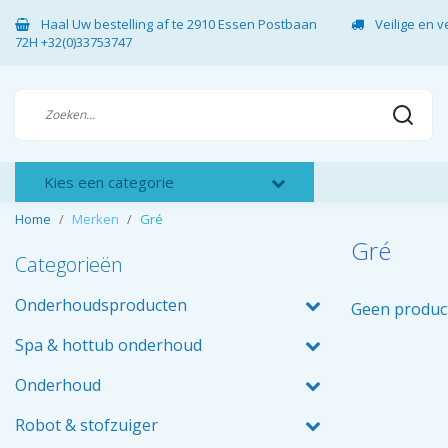
Haal Uw bestelling af te 2910 Essen Postbaan
Veilige en 
72H +32(0)33753747
Kies een categorie
Home
Merken
Gré
Gré
Categorieën
Onderhoudsproducten
Geen produc
Spa & hottub onderhoud
Onderhoud
Robot & stofzuiger