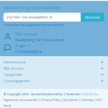
Abonneer je op onze nieuwsbrief
Abonneer
* Wij delen Uw gegevens niet met derden.
Mijn account
Raadpleeg hier Uw account
Vragen ?
Contactpagina
Klantenservice
Mijn account
Categorieën
Contactgegevens
© Copyright 2026 - dezwembadwinkel.be | Realisatie
InStijl Media
Algemene voorwaarden
|
Privacy Policy
|
Disclaimer
|
Sitemap
|
RSS
Feed