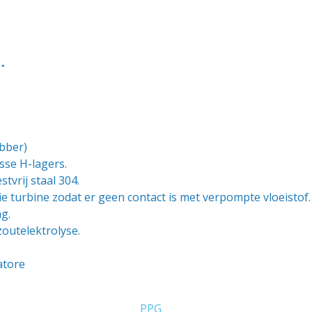
.
bber)
sse H-lagers.
tvrij staal 304.
tie turbine zodat er geen contact is met verpompte vloeistof.
g.
outelektrolyse.
atore
PPG