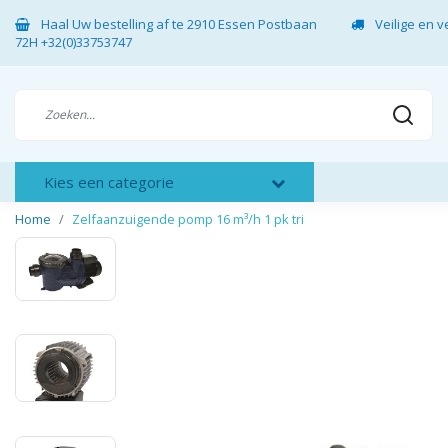
Haal Uw bestelling af te 2910 Essen Postbaan
Veilige en 
72H +32(0)33753747
Kies een categorie
Home
Zelfaanzuigende pomp 16 m³/h 1 pk tri