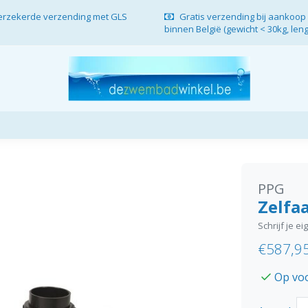
verzekerde verzending met GLS
Gratis verzending bij aankoop 
binnen België (gewicht < 30kg, len
PPG
Zelfa
Schrijf je e
€587,9
Op vo