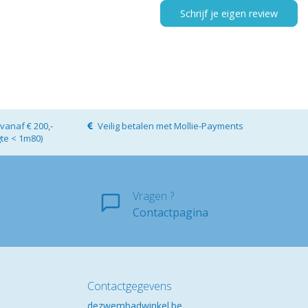
Schrijf je eigen review
vanaf € 200,-
Veilig betalen met Mollie-Payments
gte < 1m80)
Vragen ?
Contactpagina
Contactgegevens
dezwembadwinkel.be