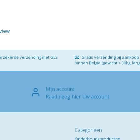
eview
verzekerde verzending met GLS
Gratis verzending bij aankoop 
binnen België (gewicht < 30kg, len
Mijn account
Raadpleeg hier Uw account
Categorieën
Onderhoudsproducten