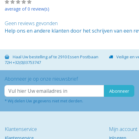
average of 0 review(s)
Geen reviews gevonden
Help ons en andere klanten door het schrijven van een r
Haal Uw bestelling af te 2910 Essen Postbaan
Veilige en 
72H +32(0)33753747
Abonneer je op onze nieuwsbrief
Abonneer
* Wij delen Uw gegevens niet met derden.
Klantenservice
Mijn account
Klantenservice
Inloggen