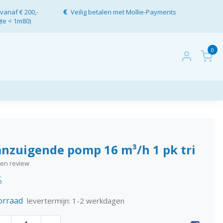
vanaf € 200,-
Veilig betalen met Mollie-Payments
gte < 1m80)
0
anzuigende pomp 16 m³/h 1 pk tri
igen review
5
orraad
levertermijn: 1-2 werkdagen