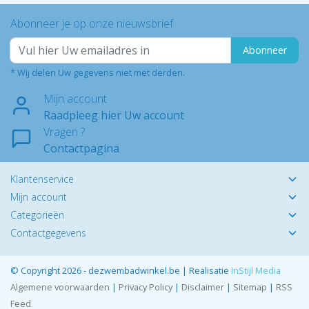
Abonneer je op onze nieuwsbrief
Abonneer
* Wij delen Uw gegevens niet met derden.
Mijn account
Raadpleeg hier Uw account
Vragen ?
Contactpagina
Klantenservice
Mijn account
Categorieën
Contactgegevens
© Copyright 2026 - dezwembadwinkel.be | Realisatie
InStijl Media
Algemene voorwaarden
|
Privacy Policy
|
Disclaimer
|
Sitemap
|
RSS
Feed