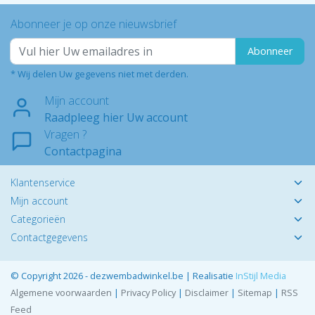
Abonneer je op onze nieuwsbrief
Abonneer
* Wij delen Uw gegevens niet met derden.
Mijn account
Raadpleeg hier Uw account
Vragen ?
Contactpagina
Klantenservice
Mijn account
Categorieën
Contactgegevens
© Copyright 2026 - dezwembadwinkel.be | Realisatie
InStijl Media
Algemene voorwaarden
|
Privacy Policy
|
Disclaimer
|
Sitemap
|
RSS
Feed