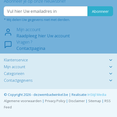
Abonneer je op onze nieuwsbrief
Abonneer
* Wij delen Uw gegevens niet met derden.
Mijn account
Raadpleeg hier Uw account
Vragen ?
Contactpagina
Klantenservice
Mijn account
Categorieën
Contactgegevens
© Copyright 2026 - dezwembadwinkel.be | Realisatie
InStijl Media
Algemene voorwaarden
|
Privacy Policy
|
Disclaimer
|
Sitemap
|
RSS
Feed