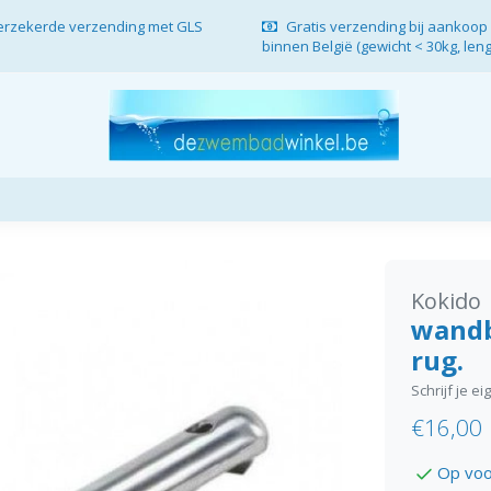
verzekerde verzending met GLS
Gratis verzending bij aankoop 
binnen België (gewicht < 30kg, len
Kokido
wandb
rug.
Schrijf je e
€16,00
Op voo