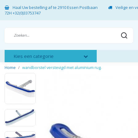
Haal Uw bestelling af te 2910 Essen Postbaan
Veilige en 
72H +32(0)33753747
Kies een categorie
Home
wandborstel verstevigd met aluminium rug.