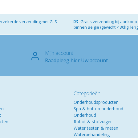
verzekerde verzending met GLS
Gratis verzending bij aankoop 
binnen België (gewicht < 30kg, len
Mijn account
Raadpleeg hier Uw account
Categorieën
Onderhoudsproducten
en
Spa & hottub onderhoud
t
Onderhoud
ucten
Robot & stofzuiger
Water testen & meten
Waterbehandeling