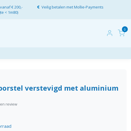
vanaf € 200,-
Veilig betalen met Mollie-Payments
gte < 1m80)
0
orstel verstevigd met aluminium
igen review
rraad