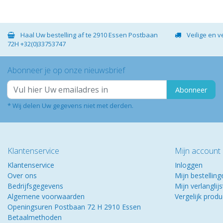
Haal Uw bestelling af te 2910 Essen Postbaan
Veilige en 
72H +32(0)33753747
Abonneer je op onze nieuwsbrief
Abonneer
* Wij delen Uw gegevens niet met derden.
Klantenservice
Mijn account
Klantenservice
Inloggen
Over ons
Mijn bestelling
Bedrijfsgegevens
Mijn verlanglijs
Algemene voorwaarden
Vergelijk prod
Openingsuren Postbaan 72 H 2910 Essen
Betaalmethoden