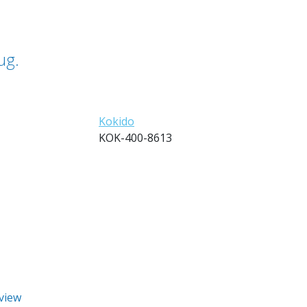
ug.
Kokido
KOK-400-8613
eview