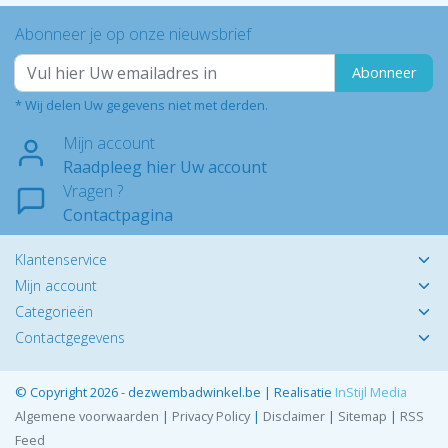
Abonneer je op onze nieuwsbrief
Abonneer
* Wij delen Uw gegevens niet met derden.
Mijn account
Raadpleeg hier Uw account
Vragen ?
Contactpagina
Klantenservice
Mijn account
Categorieën
Contactgegevens
© Copyright 2026 - dezwembadwinkel.be | Realisatie
InStijl Media
Algemene voorwaarden
|
Privacy Policy
|
Disclaimer
|
Sitemap
|
RSS
Feed