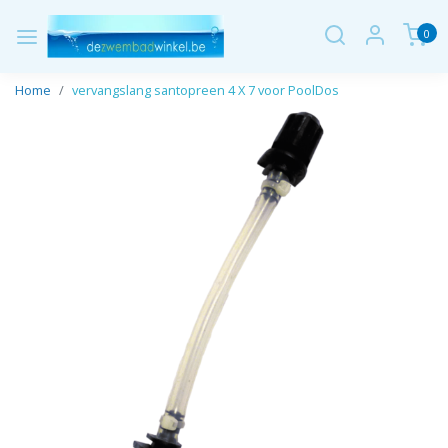
0
Home
vervangslang santopreen 4 X 7 voor PoolDos