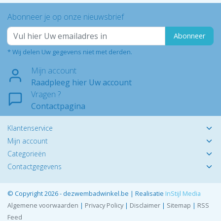
Abonneer je op onze nieuwsbrief
Abonneer
* Wij delen Uw gegevens niet met derden.
Mijn account
Raadpleeg hier Uw account
Vragen ?
Contactpagina
Klantenservice
Mijn account
Categorieën
Contactgegevens
© Copyright 2026 - dezwembadwinkel.be | Realisatie
InStijl Media
Algemene voorwaarden
|
Privacy Policy
|
Disclaimer
|
Sitemap
|
RSS
Feed