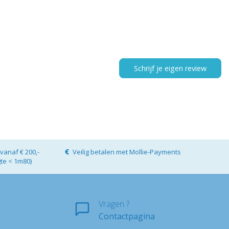
Schrijf je eigen review
vanaf € 200,-
Veilig betalen met Mollie-Payments
gte < 1m80)
Vragen ?
Contactpagina