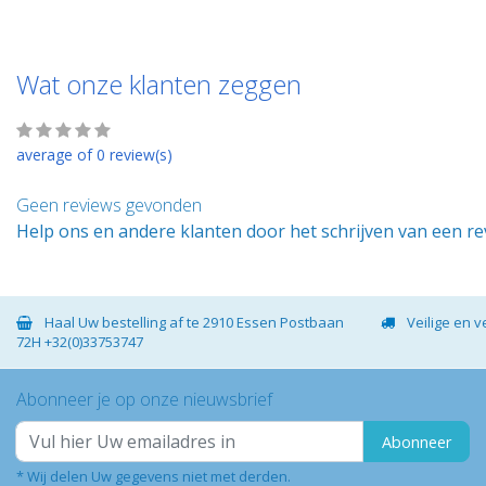
Wat onze klanten zeggen
average of 0 review(s)
Geen reviews gevonden
Help ons en andere klanten door het schrijven van een r
Haal Uw bestelling af te 2910 Essen Postbaan
Veilige en 
72H +32(0)33753747
Abonneer je op onze nieuwsbrief
Abonneer
* Wij delen Uw gegevens niet met derden.