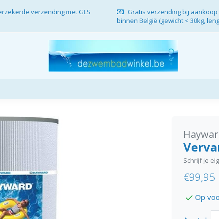
verzekerde verzending met GLS
Gratis verzending bij aankoop 
binnen België (gewicht < 30kg, len
Haywar
Verva
Schrijf je e
€99,95
Op voo