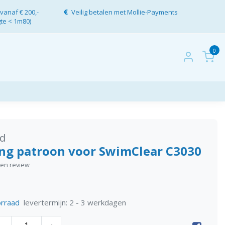
vanaf € 200,-
Veilig betalen met Mollie-Payments
gte < 1m80)
0
d
ng patroon voor SwimClear C3030
igen review
levertermijn: 2 - 3 werkdagen
rraad