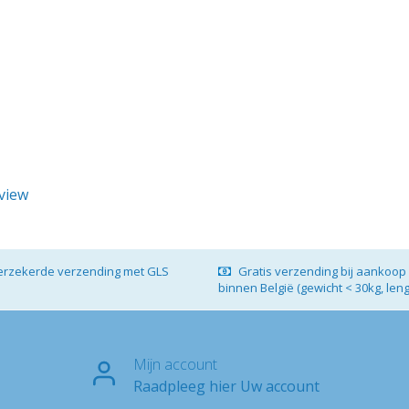
eview
verzekerde verzending met GLS
Gratis verzending bij aankoop 
binnen België (gewicht < 30kg, len
Mijn account
Raadpleeg hier Uw account