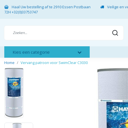
Haal Uw bestelling af te 2910 Essen Postbaan
Veilige en 
72H +32(0)33753747
Kies een categorie
Home
Vervang patroon voor SwimClear C3030