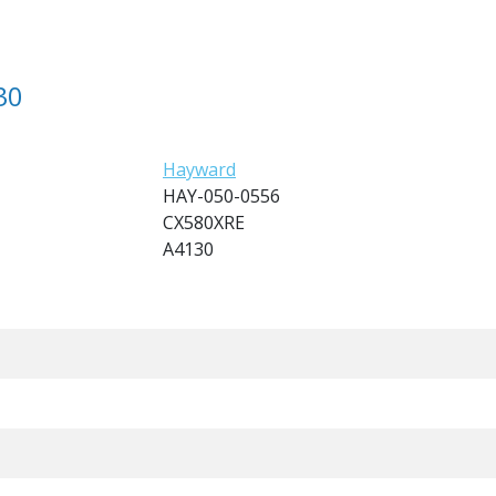
30
Hayward
HAY-050-0556
CX580XRE
A4130