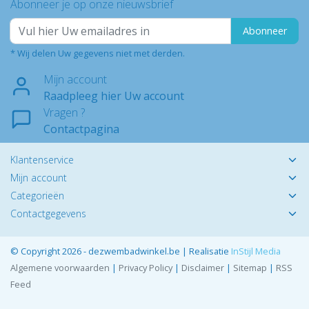
Abonneer je op onze nieuwsbrief
Abonneer
* Wij delen Uw gegevens niet met derden.
Mijn account
Raadpleeg hier Uw account
Vragen ?
Contactpagina
Klantenservice
Mijn account
Categorieën
Contactgegevens
© Copyright 2026 - dezwembadwinkel.be | Realisatie
InStijl Media
Algemene voorwaarden
|
Privacy Policy
|
Disclaimer
|
Sitemap
|
RSS
Feed