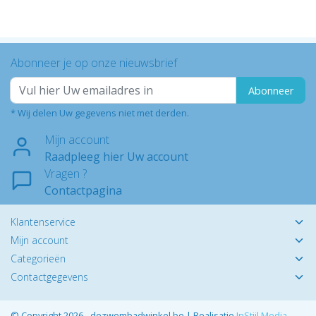
Abonneer je op onze nieuwsbrief
Abonneer
* Wij delen Uw gegevens niet met derden.
Mijn account
Raadpleeg hier Uw account
Vragen ?
Contactpagina
Klantenservice
Mijn account
Categorieën
Contactgegevens
© Copyright 2026 - dezwembadwinkel.be | Realisatie
InStijl Media