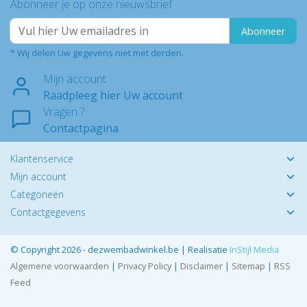
Abonneer je op onze nieuwsbrief
Abonneer
* Wij delen Uw gegevens niet met derden.
Mijn account
Raadpleeg hier Uw account
Vragen ?
Contactpagina
Klantenservice
Mijn account
Categorieën
Contactgegevens
© Copyright 2026 - dezwembadwinkel.be | Realisatie
InStijl Media
Algemene voorwaarden
|
Privacy Policy
|
Disclaimer
|
Sitemap
|
RSS
Feed