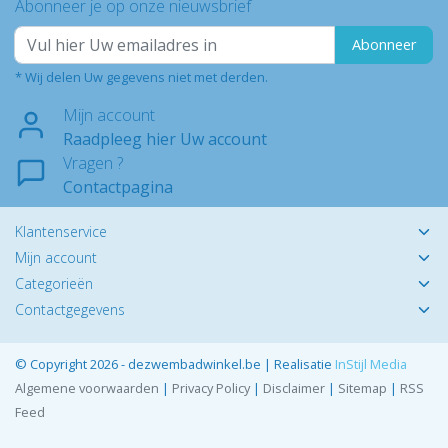
Abonneer je op onze nieuwsbrief
Abonneer
* Wij delen Uw gegevens niet met derden.
Mijn account
Raadpleeg hier Uw account
Vragen ?
Contactpagina
Klantenservice
Mijn account
Categorieën
Contactgegevens
© Copyright 2026 - dezwembadwinkel.be | Realisatie
InStijl Media
Algemene voorwaarden
|
Privacy Policy
|
Disclaimer
|
Sitemap
|
RSS
Feed