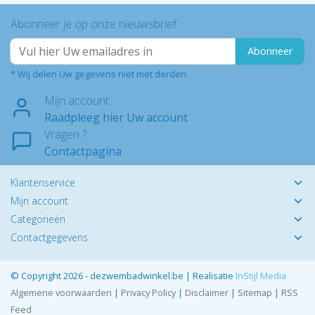
Abonneer je op onze nieuwsbrief
Abonneer
* Wij delen Uw gegevens niet met derden.
Mijn account
Raadpleeg hier Uw account
Vragen ?
Contactpagina
Klantenservice
Mijn account
Categorieën
Contactgegevens
© Copyright 2026 - dezwembadwinkel.be | Realisatie
InStijl Media
Algemene voorwaarden
|
Privacy Policy
|
Disclaimer
|
Sitemap
|
RSS
Feed