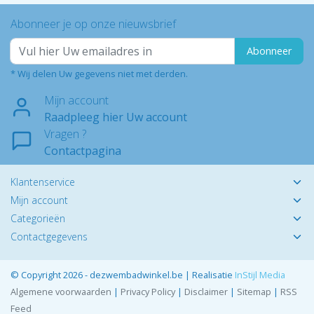
Abonneer je op onze nieuwsbrief
Abonneer
* Wij delen Uw gegevens niet met derden.
Mijn account
Raadpleeg hier Uw account
Vragen ?
Contactpagina
Klantenservice
Mijn account
Categorieën
Contactgegevens
© Copyright 2026 - dezwembadwinkel.be | Realisatie
InStijl Media
Algemene voorwaarden
|
Privacy Policy
|
Disclaimer
|
Sitemap
|
RSS
Feed