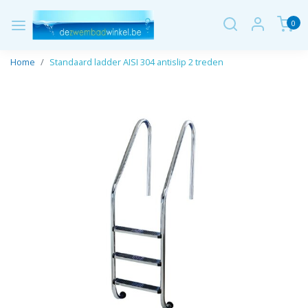
0
Home
Standaard ladder AISI 304 antislip 2 treden
Vorige
Volge