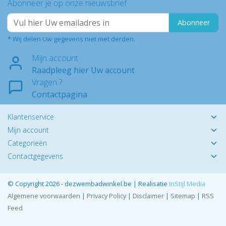
Abonneer je op onze nieuwsbrief
Abonneer
* Wij delen Uw gegevens niet met derden.
Mijn account
Raadpleeg hier Uw account
Vragen ?
Contactpagina
Klantenservice
Mijn account
Categorieën
Contactgegevens
© Copyright 2026 - dezwembadwinkel.be | Realisatie
InStijl Media
Algemene voorwaarden
|
Privacy Policy
|
Disclaimer
|
Sitemap
|
RSS
Feed