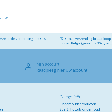
eview
verzekerde verzending met GLS
Gratis verzending bij aankoop 
binnen België (gewicht < 30kg, len
Mijn account
Raadpleeg hier Uw account
Categorieën
Onderhoudsproducten
en
Spa & hottub onderhoud