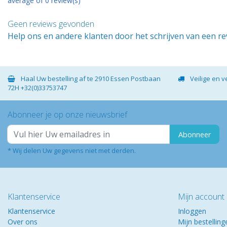
average of 0 review(s)
Geen reviews gevonden
Help ons en andere klanten door het schrijven van een r
Haal Uw bestelling af te 2910 Essen Postbaan
Veilige en 
72H +32(0)33753747
Abonneer je op onze nieuwsbrief
Abonneer
* Wij delen Uw gegevens niet met derden.
Klantenservice
Mijn account
Klantenservice
Inloggen
Over ons
Mijn bestelling