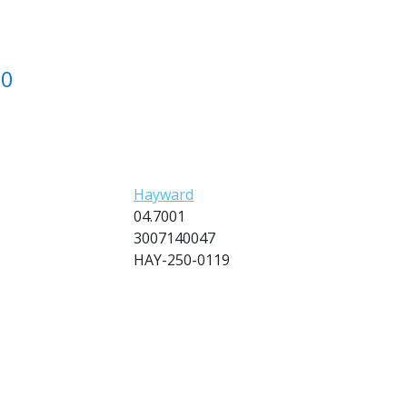
90
Hayward
04.7001
3007140047
HAY-250-0119