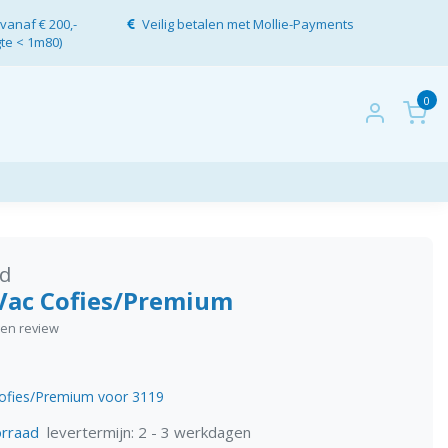
vanaf € 200,-
Veilig betalen met Mollie-Payments
gte < 1m80)
0
d
Vac Cofies/Premium
igen review
ofies/Premium voor 3119
levertermijn: 2 - 3 werkdagen
rraad