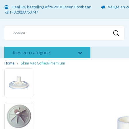
Haal Uw bestelling af te 2910 Essen Postbaan
Veilige en 
72H +32(0)33753747
Kies een categorie
Home
Skim Vac Cofies/Premium