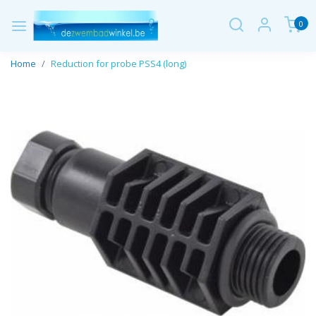
0
Home
Reduction for probe PSS4 (long)