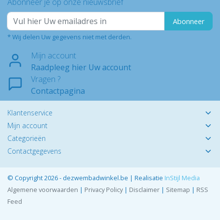
Abonneer je op onze nieuwsbrief
Abonneer
* Wij delen Uw gegevens niet met derden.
Mijn account
Raadpleeg hier Uw account
Vragen ?
Contactpagina
Klantenservice
Mijn account
Categorieën
Contactgegevens
© Copyright 2026 - dezwembadwinkel.be | Realisatie
InStijl Media
Algemene voorwaarden
|
Privacy Policy
|
Disclaimer
|
Sitemap
|
RSS
Feed