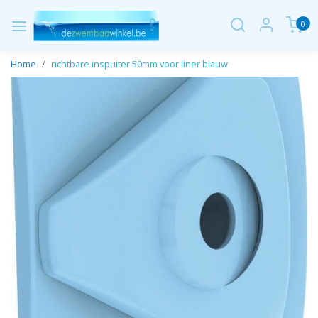
0
Home
richtbare inspuiter 50mm voor liner blauw