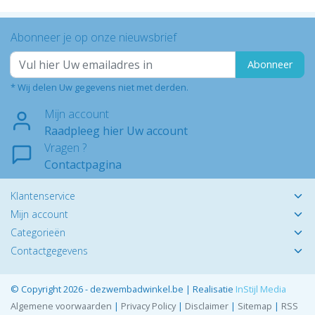
Abonneer je op onze nieuwsbrief
Abonneer
* Wij delen Uw gegevens niet met derden.
Mijn account
Raadpleeg hier Uw account
Vragen ?
Contactpagina
Klantenservice
Mijn account
Categorieën
Contactgegevens
© Copyright 2026 - dezwembadwinkel.be | Realisatie
InStijl Media
Algemene voorwaarden
|
Privacy Policy
|
Disclaimer
|
Sitemap
|
RSS