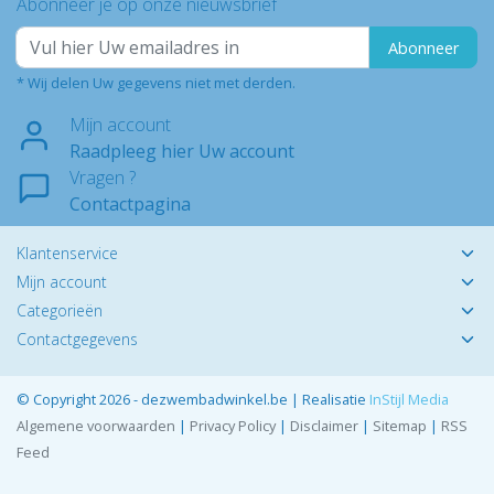
Abonneer je op onze nieuwsbrief
Abonneer
* Wij delen Uw gegevens niet met derden.
Mijn account
Raadpleeg hier Uw account
Vragen ?
Contactpagina
Klantenservice
Mijn account
Categorieën
Contactgegevens
© Copyright 2026 - dezwembadwinkel.be | Realisatie
InStijl Media
Algemene voorwaarden
|
Privacy Policy
|
Disclaimer
|
Sitemap
|
RSS
Feed