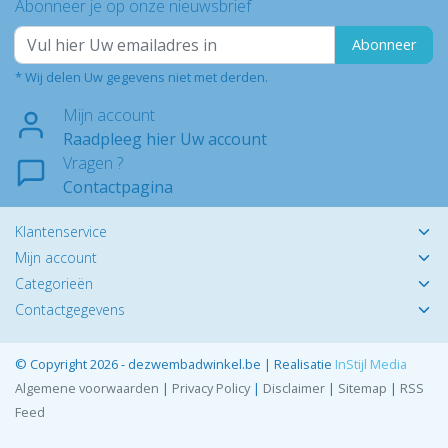
Abonneer je op onze nieuwsbrief
Abonneer
* Wij delen Uw gegevens niet met derden.
Mijn account
Raadpleeg hier Uw account
Vragen ?
Contactpagina
Klantenservice
Mijn account
Categorieën
Contactgegevens
© Copyright 2026 - dezwembadwinkel.be | Realisatie
InStijl Media
Algemene voorwaarden
|
Privacy Policy
|
Disclaimer
|
Sitemap
|
RSS
Feed