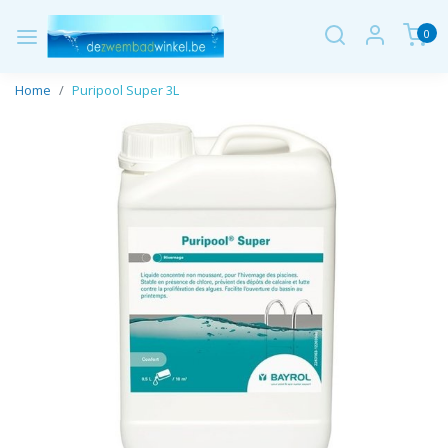
0
Home
Puripool Super 3L
Vorige
Volge