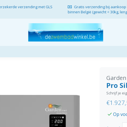
verzekerde verzending met GLS
Gratis verzending bij aankoop 
binnen België (gewicht < 30kg, len
Garden
Pro Si
Schrijf je e
€1.927
Op vo