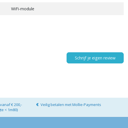
WiFi-module
Schrijf je eigen review
vanaf € 200,-
Veilig betalen met Mollie-Payments
gte < 1m80)