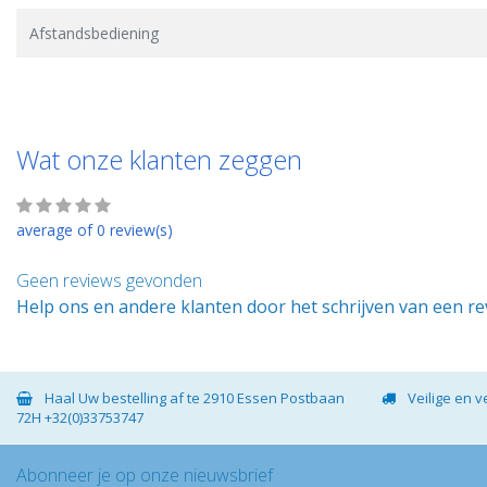
Afstandsbediening
Wat onze klanten zeggen
average of 0 review(s)
Geen reviews gevonden
Help ons en andere klanten door het schrijven van een r
Haal Uw bestelling af te 2910 Essen Postbaan
Veilige en 
72H +32(0)33753747
Abonneer je op onze nieuwsbrief