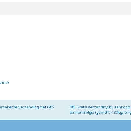
eview
verzekerde verzending met GLS
Gratis verzending bij aankoop 
binnen België (gewicht < 30kg, len