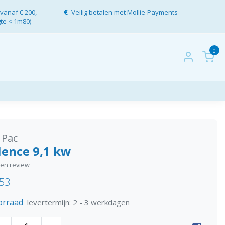
vanaf € 200,-
Veilig betalen met Mollie-Payments
gte < 1m80)
0
 Pac
lence 9,1 kw
igen review
,53
orraad
levertermijn: 2 - 3 werkdagen