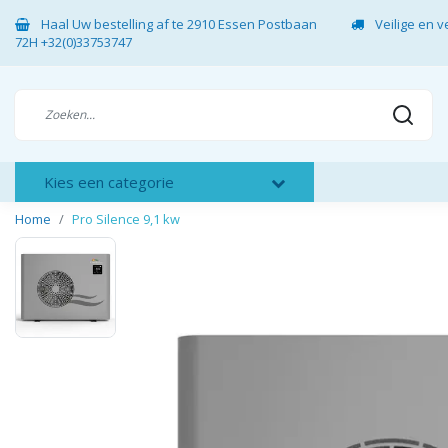
Haal Uw bestelling af te 2910 Essen Postbaan
Veilige en 
72H +32(0)33753747
Kies een categorie
Home
Pro Silence 9,1 kw