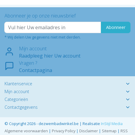
Abonneer je op onze nieuwsbrief
Abonneer
* Wij delen Uw gegevens niet met derden.
Mijn account
Raadpleeg hier Uw account
Vragen ?
Contactpagina
Klantenservice
Mijn account
Categorieën
Contactgegevens
© Copyright 2026 - dezwembadwinkel.be | Realisatie
InStijl Media
Algemene voorwaarden
|
Privacy Policy
|
Disclaimer
|
Sitemap
|
RSS