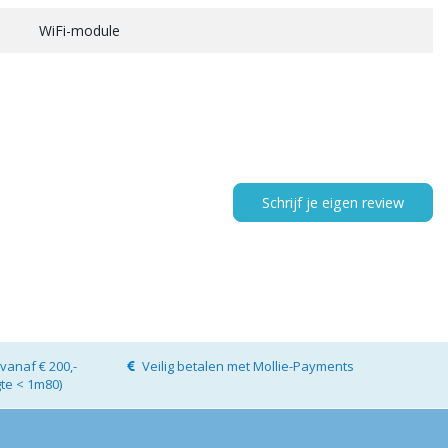
WiFi-module
Schrijf je eigen review
vanaf € 200,-
Veilig betalen met Mollie-Payments
gte < 1m80)