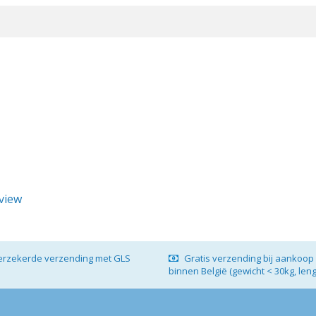
eview
verzekerde verzending met GLS
Gratis verzending bij aankoop 
binnen België (gewicht < 30kg, len