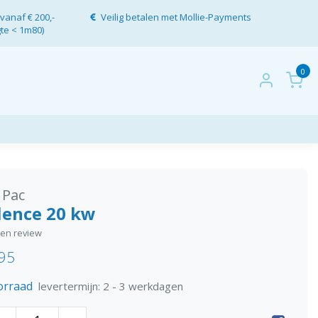
vanaf € 200,-
Veilig betalen met Mollie-Payments
gte < 1m80)
0
 Pac
ilence 20 kw
igen review
,95
orraad
levertermijn: 2 - 3 werkdagen