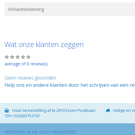
Afstandsbediening
Wat onze klanten zeggen
average of 0 review(s)
Geen reviews gevonden
Help ons en andere klanten door het schrijven van een r
Haal Uw bestelling af te 2910 Essen Postbaan
Veilige en 
72H +32(0)33753747
Abonneer je op onze nieuwsbrief