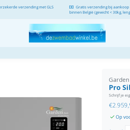
verzekerde verzending met GLS
Gratis verzending bij aankoop 
binnen België (gewicht < 30kg, len
Garden
Pro S
Schrijf je e
€2.959
Op vo