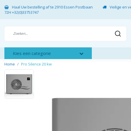
Haal Uw bestelling af te 2910 Essen Postbaan
Veilige en 
72H +32(0)33753747
Kies een categorie
Home
Pro Silence 20 kw