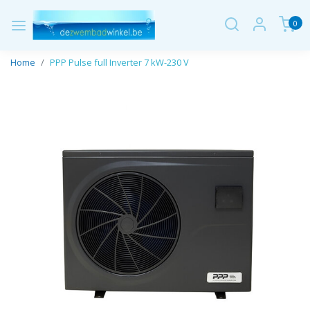
0
Home
PPP Pulse full Inverter 7 kW-230 V