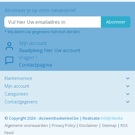
Abonneer je op onze nieuwsbrief
Abonneer
* Wij delen Uw gegevens niet met derden.
Mijn account
Raadpleeg hier Uw account
Vragen ?
Contactpagina
Klantenservice
Mijn account
Categorieën
Contactgegevens
© Copyright 2026 - dezwembadwinkel.be | Realisatie
InStijl Media
Algemene voorwaarden
|
Privacy Policy
|
Disclaimer
|
Sitemap
|
RSS
Feed