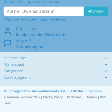
Abonneer je op onze nieuwsbrief
Abonneer
* Wij delen Uw gegevens niet met derden.
Mijn account
Raadpleeg hier Uw account
Vragen ?
Contactpagina
Klantenservice
Mijn account
Categorieën
Contactgegevens
© Copyright 2026 - dezwembadwinkel.be | Realisatie
InStijl Media
Algemene voorwaarden
|
Privacy Policy
|
Disclaimer
|
Sitemap
|
RSS
Feed