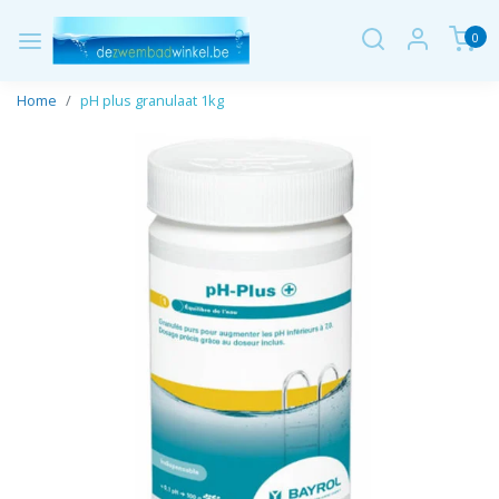
0
Home
pH plus granulaat 1kg
Vorige
Volge