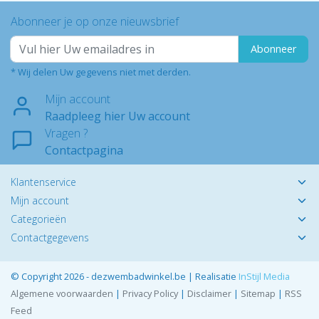
Abonneer je op onze nieuwsbrief
Abonneer
* Wij delen Uw gegevens niet met derden.
Mijn account
Raadpleeg hier Uw account
Vragen ?
Contactpagina
Klantenservice
Mijn account
Categorieën
Contactgegevens
© Copyright 2026 - dezwembadwinkel.be | Realisatie
InStijl Media
Algemene voorwaarden
|
Privacy Policy
|
Disclaimer
|
Sitemap
|
RSS
Feed