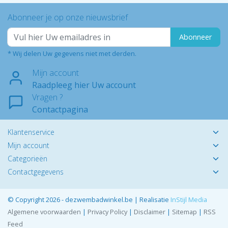
Abonneer je op onze nieuwsbrief
Abonneer
* Wij delen Uw gegevens niet met derden.
Mijn account
Raadpleeg hier Uw account
Vragen ?
Contactpagina
Klantenservice
Mijn account
Categorieën
Contactgegevens
© Copyright 2026 - dezwembadwinkel.be | Realisatie
InStijl Media
Algemene voorwaarden
|
Privacy Policy
|
Disclaimer
|
Sitemap
|
RSS
Feed