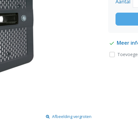
Aantal
Meer in
Toevoegen
Afbeelding vergroten