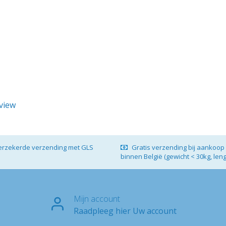
eview
verzekerde verzending met GLS
Gratis verzending bij aankoop 
binnen België (gewicht < 30kg, len
Mijn account
Raadpleeg hier Uw account