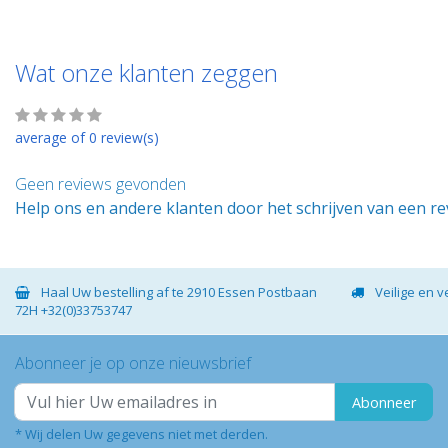
Wat onze klanten zeggen
average of 0 review(s)
Geen reviews gevonden
Help ons en andere klanten door het schrijven van een r
Haal Uw bestelling af te 2910 Essen Postbaan
Veilige en 
72H +32(0)33753747
Abonneer je op onze nieuwsbrief
Abonneer
* Wij delen Uw gegevens niet met derden.