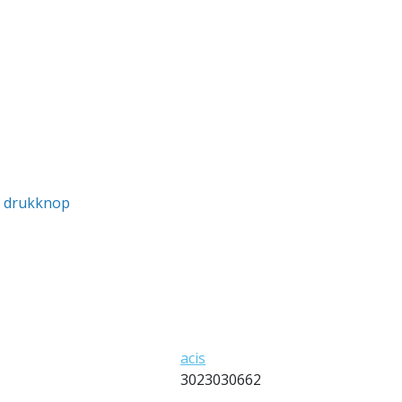
n drukknop
acis
3023030662