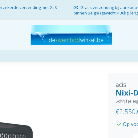
verzekerde verzending met GLS
Gratis verzending bij aankoop 
binnen België (gewicht < 30kg, len
acis
Nixi-D
Schrijf je e
€2.550
Op vo