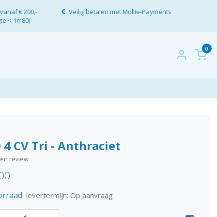
vanaf € 200,-
Veilig betalen met Mollie-Payments
gte < 1m80)
0
 4 CV Tri - Anthraciet
igen review
,00
orraad
levertermijn: Op aanvraag