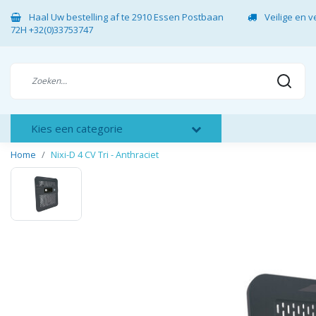
Haal Uw bestelling af te 2910 Essen Postbaan
Veilige en 
72H +32(0)33753747
Kies een categorie
Home
Nixi-D 4 CV Tri - Anthraciet