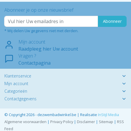
Abonneer je op onze nieuwsbrief
Abonneer
* Wij delen Uw gegevens niet met derden.
Mijn account
Raadpleeg hier Uw account
Vragen ?
Contactpagina
Klantenservice
Mijn account
Categorieën
Contactgegevens
© Copyright 2026 - dezwembadwinkel.be | Realisatie
InStijl Media
Algemene voorwaarden
|
Privacy Policy
|
Disclaimer
|
Sitemap
|
RSS
Feed