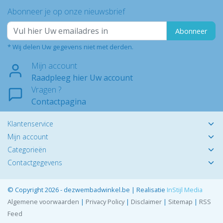
Abonneer je op onze nieuwsbrief
Abonneer
* Wij delen Uw gegevens niet met derden.
Mijn account
Raadpleeg hier Uw account
Vragen ?
Contactpagina
Klantenservice
Mijn account
Categorieën
Contactgegevens
© Copyright 2026 - dezwembadwinkel.be | Realisatie
InStijl Media
Algemene voorwaarden
|
Privacy Policy
|
Disclaimer
|
Sitemap
|
RSS
Feed