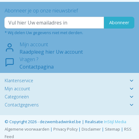
Abonneer je op onze nieuwsbrief
Abonneer
* Wij delen Uw gegevens niet met derden.
Mijn account
Raadpleeg hier Uw account
Vragen ?
Contactpagina
Klantenservice
Mijn account
Categorieën
Contactgegevens
© Copyright 2026 - dezwembadwinkel.be | Realisatie
InStijl Media
Algemene voorwaarden
|
Privacy Policy
|
Disclaimer
|
Sitemap
|
RSS
Feed