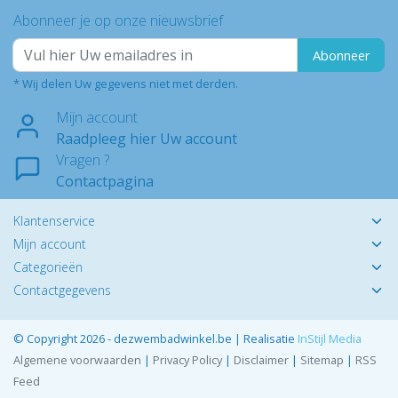
Abonneer je op onze nieuwsbrief
Abonneer
* Wij delen Uw gegevens niet met derden.
Mijn account
Raadpleeg hier Uw account
Vragen ?
Contactpagina
Klantenservice
Mijn account
Categorieën
Contactgegevens
© Copyright 2026 - dezwembadwinkel.be | Realisatie
InStijl Media
Algemene voorwaarden
|
Privacy Policy
|
Disclaimer
|
Sitemap
|
RSS
Feed