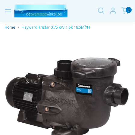
0
Home
Hayward Tristar 0,75 kW 1 pk 18.5M³/H