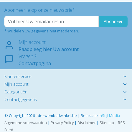
Abonneer je op onze nieuwsbrief
Abonneer
* Wij delen Uw gegevens niet met derden.
Mijn account
Raadpleeg hier Uw account
Vragen ?
Contactpagina
Klantenservice
Mijn account
Categorieën
Contactgegevens
© Copyright 2026 - dezwembadwinkel.be | Realisatie
InStijl Media
Algemene voorwaarden
|
Privacy Policy
|
Disclaimer
|
Sitemap
|
RSS
Feed