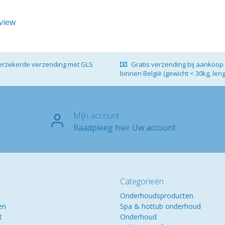
eview
verzekerde verzending met GLS
Gratis verzending bij aankoop 
binnen België (gewicht < 30kg, len
Mijn account
Raadpleeg hier Uw account
Categorieën
Onderhoudsproducten
en
Spa & hottub onderhoud
t
Onderhoud