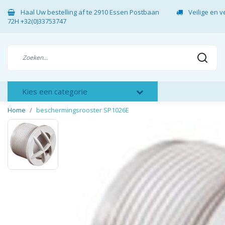
Haal Uw bestelling af te 2910 Essen Postbaan
Veilige en 
72H +32(0)33753747
Kies een categorie
Home
beschermingsrooster SP1026E