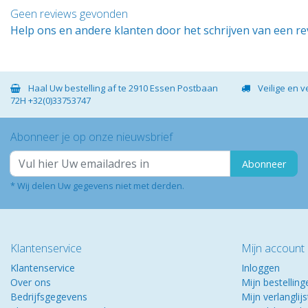
Geen reviews gevonden
Help ons en andere klanten door het schrijven van een r
Haal Uw bestelling af te 2910 Essen Postbaan
Veilige en 
72H +32(0)33753747
Abonneer je op onze nieuwsbrief
Abonneer
* Wij delen Uw gegevens niet met derden.
Klantenservice
Mijn account
Klantenservice
Inloggen
Over ons
Mijn bestelling
Bedrijfsgegevens
Mijn verlanglijs