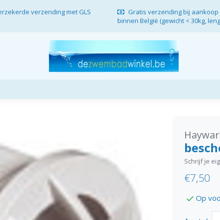
verzekerde verzending met GLS
Gratis verzending bij aankoop 
binnen België (gewicht < 30kg, len
Haywar
besch
Schrijf je e
€7,50
Op voo