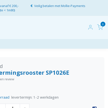
vanaf € 200,-
Veilig betalen met Mollie-Payments
gte < 1m80)
0
d
ermingsrooster SP1026E
igen review
levertermijn: 1-2 werkdagen
rraad